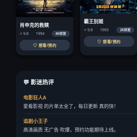
霸王别姬
肖申克的救赎
⭐ 9.8
1993
2K修复
⭐ 9.8
1994
4K修复
♡ 想看/预约
♡ 想看/预约
💬 影迷热评
电影狂人A
爱看影视 的片单太全了，每日更新 真的快！
追剧小王子
高清画质 无广告 吹爆，预约功能期待上线。