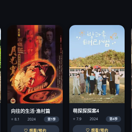
萌探探探案4
向往的生活·渔村篇
⭐ 7.9
2024
⭐ 8.1
2024
第4季
第1季
♡ 想看/预约
♡ 想看/预约