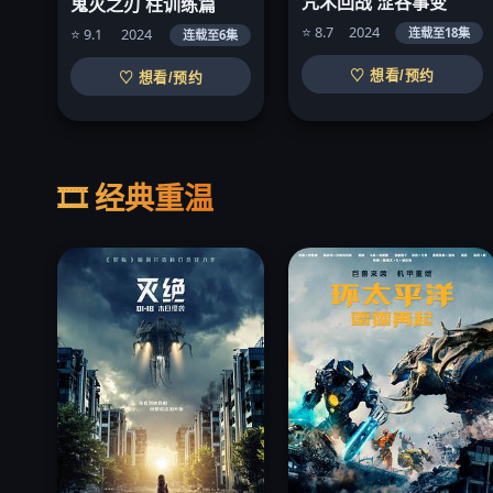
咒术回战 涩谷事变
鬼灭之刃 柱训练篇
⭐ 8.7
2024
连载至18集
⭐ 9.1
2024
连载至6集
♡ 想看/预约
♡ 想看/预约
🎞️ 经典重温