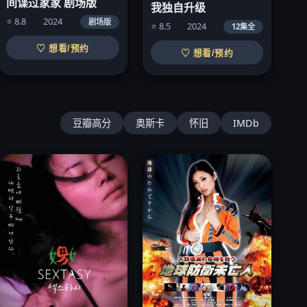
间谍过家家 剧场版
我独自升级
⭐ 8.8
2024
剧场版
⭐ 8.5
2024
12集全
♡ 想看/预约
♡ 想看/预约
豆瓣高分
奥斯卡
怀旧
IMDb