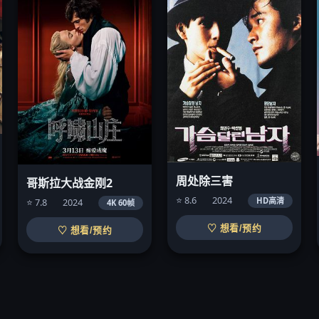
周处除三害
哥斯拉大战金刚2
⭐ 8.6
2024
HD高清
⭐ 7.8
2024
4K 60帧
♡ 想看/预约
♡ 想看/预约