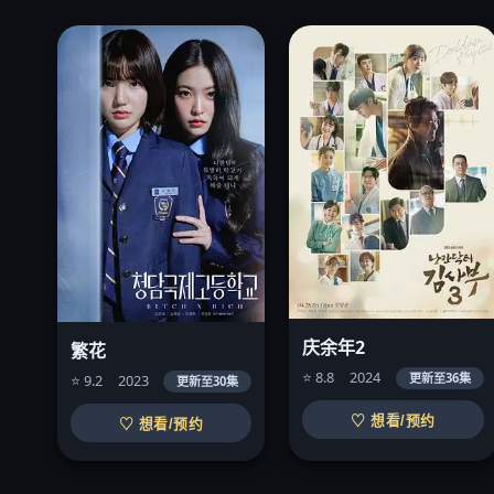
庆余年2
繁花
⭐ 8.8
2024
更新至36集
⭐ 9.2
2023
更新至30集
♡ 想看/预约
♡ 想看/预约