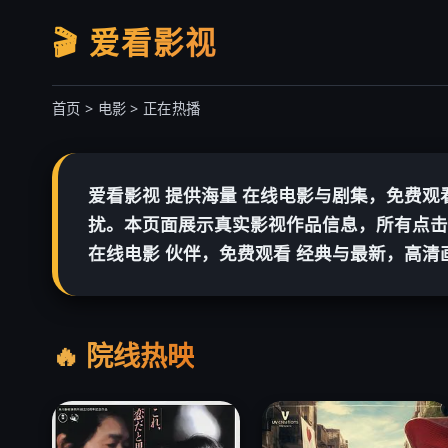
🎬 爱看影视
首页 > 电影 > 正在热播
爱看影视
提供海量
在线电影
与剧集，
免费观
扰。本页面展示真实影视作品信息，所有点击
在线电影
伙伴，
免费观看
经典与最新，
高清
🔥 院线热映