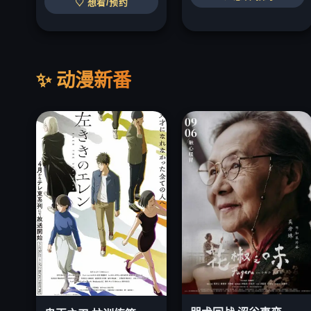
♡ 想看/预约
✨ 动漫新番